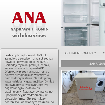
AKTUALNE OFERTY
O
Jesteśmy firmą która od 1999 roku
zajmuje się serwisem oraz sptrzedażą
nowego i używanego sprzętu AGD.
ZAMRAŻARK
Sprzedajemy m.in. pralki, kuchenki,
zmywarki, suszarki, sprzęt AGD.
Oferowany przez nas sprzęt jest po
pełnym przeglądzie serwisowym w
bardzo dobrym stanie. Na zakupiony
towar udzielamy gwarancji jak również
zapewniamy serwis gwarancyjny i
pogwarancyjny. Zwrotów nie
Naprawy gwarancyjne
przyjmujemy.
i pogwarancyjne wykonujemy w
siedzibie firmy. Sprzęt należy
dostarczyć we własnym zakresie do