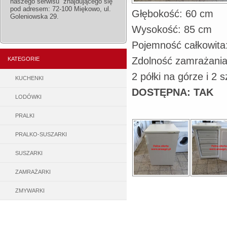
naszego serwisu znajdującego się
pod adresem: 72-100 Miękowo, ul.
Głębokość: 60 cm
Goleniowska 29.
Wysokość: 85 cm
Pojemność całkowita
Zdolność zamrażania
KATEGORIE
2 półki na górze i 2 
KUCHENKI
DOSTĘPNA: TAK
LODÓWKI
PRALKI
PRALKO-SUSZARKI
SUSZARKI
ZAMRAŻARKI
ZMYWARKI