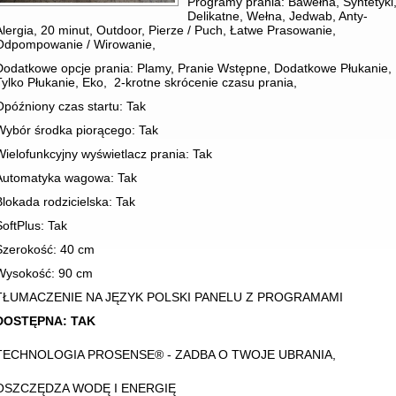
Programy prania: Bawełna, Syntetyki
Delikatne, Wełna, Jedwab, Anty-
Alergia, 20 minut, Outdoor, Pierze / Puch, Łatwe Prasowanie,
Odpompowanie / Wirowanie,
Dodatkowe opcje prania: Plamy, Pranie Wstępne, Dodatkowe Płukanie,
Tylko Płukanie, Eko, 2-krotne skrócenie czasu prania,
Opóźniony czas startu: Tak
Wybór środka piorącego: Tak
Wielofunkcyjny wyświetlacz prania: Tak
Automatyka wagowa: Tak
Blokada rodzicielska: Tak
SoftPlus: Tak
Szerokość: 40 cm
Wysokość: 90 cm
TŁUMACZENIE NA JĘZYK POLSKI PANELU Z PROGRAMAMI
DOSTĘPNA: TAK
TECHNOLOGIA PROSENSE® - ZADBA O TWOJE UBRANIA,
OSZCZĘDZA WODĘ I ENERGIĘ