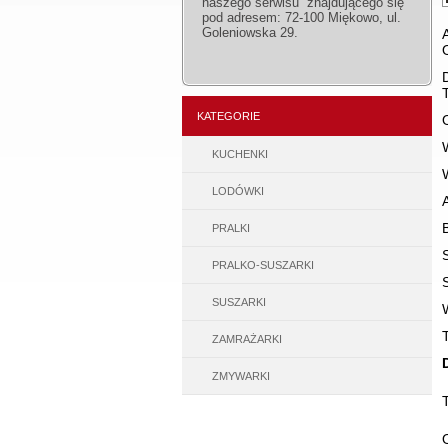
naszego serwisu znajdującego się
pod adresem: 72-100 Miękowo, ul.
Goleniowska 29.
KATEGORIE
KUCHENKI
LODÓWKI
PRALKI
PRALKO-SUSZARKI
SUSZARKI
ZAMRAŻARKI
ZMYWARKI