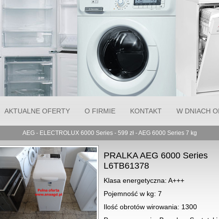
AKTUALNE OFERTY
O FIRMIE
KONTAKT
W DNIACH OD
AEG - ELECTROLUX 6000 Series - 599 zł - AEG 6000 Series 7 kg
SUSZARKA
PRALKA AEG 6000 Series
KONDENSACY
L6TB61378
SIEMENS IQ 70
WT47W5S1 PO
CIEPŁA CENA 99
Klasa
energetyczna: A+++
wi
Pojemność w kg: 7
Ilość obrotów wirowania: 1300