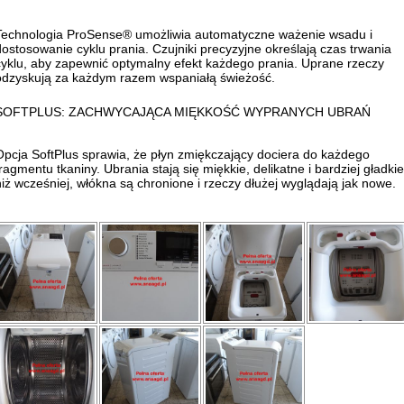
Technologia ProSense® umożliwia automatyczne ważenie wsadu i
dostosowanie cyklu prania. Czujniki precyzyjne określają czas trwania
cyklu, aby zapewnić optymalny efekt każdego prania. Uprane rzeczy
odzyskują za każdym razem wspaniałą świeżość.
SOFTPLUS: ZACHWYCAJĄCA MIĘKKOŚĆ WYPRANYCH UBRAŃ
Opcja SoftPlus sprawia, że płyn zmiękczający dociera do każdego
fragmentu tkaniny. Ubrania stają się miękkie, delikatne i bardziej gładkie
niż wcześniej, włókna są chronione i rzeczy dłużej wyglądają jak nowe.