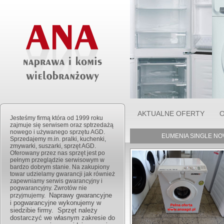
AKTUALNE OFERTY
O
Jesteśmy firmą która od 1999 roku
zajmuje się serwisem oraz sptrzedażą
nowego i używanego sprzętu AGD.
EUMENIA SINGLE NOVA
Sprzedajemy m.in. pralki, kuchenki,
zmywarki, suszarki, sprzęt AGD.
Oferowany przez nas sprzęt jest po
pełnym przeglądzie serwisowym w
bardzo dobrym stanie. Na zakupiony
towar udzielamy gwarancji jak również
zapewniamy serwis gwarancyjny i
pogwarancyjny. Zwrotów nie
Naprawy gwarancyjne
przyjmujemy.
i pogwarancyjne wykonujemy w
siedzibie firmy. Sprzęt należy
dostarczyć we własnym zakresie do