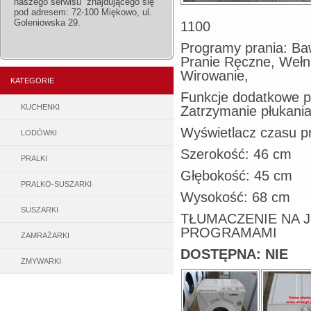
naszego serwisu znajdującego się
pod adresem: 72-100 Miękowo, ul.
Goleniowska 29.
1100
Programy prania: Baw
Pranie Ręczne, Wełn
Wirowanie,
KATEGORIE
Funkcje dodatkowe p
KUCHENKI
Zatrzymanie płukani
Wyświetlacz czasu pr
LODÓWKI
Szerokość: 46 cm
PRALKI
Głębokość: 45 cm
PRALKO-SUSZARKI
Wysokość: 68 cm
SUSZARKI
TŁUMACZENIE NA J
PROGRAMAMI
ZAMRAŻARKI
DOSTĘPNA: NIE
ZMYWARKI