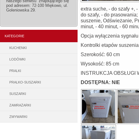
naszego serwisu znajdującego się
pod adresem: 72-100 Miękowo, ul.
extra suche, - do szafy +, -
Goleniowska 29.
do szafy, - do prasowania;
suszenie, Odświeżanie, Pr
minut, - 40 minut, - 60 minu
Opcja wyłączenia sygnału
KATEGORIE
Kontrolki etapów suszenia
KUCHENKI
Szerokość: 60 cm
LODÓWKI
Wysokość: 85 cm
PRALKI
INSTRUKCJA OBSŁUGI 
DOSTĘPNA: NIE
PRALKO-SUSZARKI
SUSZARKI
ZAMRAŻARKI
ZMYWARKI