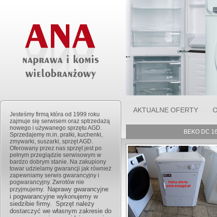
AKTUALNE OFERTY
O
Jesteśmy firmą która od 1999 roku
zajmuje się serwisem oraz sptrzedażą
nowego i używanego sprzętu AGD.
BEKO DC 167
Sprzedajemy m.in. pralki, kuchenki,
zmywarki, suszarki, sprzęt AGD.
Oferowany przez nas sprzęt jest po
pełnym przeglądzie serwisowym w
bardzo dobrym stanie. Na zakupiony
towar udzielamy gwarancji jak również
zapewniamy serwis gwarancyjny i
pogwarancyjny. Zwrotów nie
Naprawy gwarancyjne
przyjmujemy.
i pogwarancyjne wykonujemy w
siedzibie firmy. Sprzęt należy
dostarczyć we własnym zakresie do