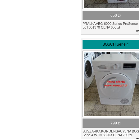
650 zł
PRALKA AEG 6000 Series ProSense
L6TB61370 CENA 650 zł
w
BOSCH Serie 4
799 zł
SUSZARKA KONDENSACYJNA BO
Serie 4 WTN 83203 CENA 799 zł
w