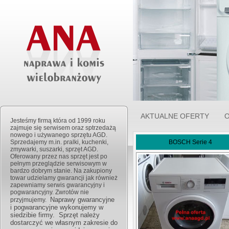
AKTUALNE OFERTY
O
Jesteśmy firmą która od 1999 roku
zajmuje się serwisem oraz sptrzedażą
nowego i używanego sprzętu AGD.
Sprzedajemy m.in. pralki, kuchenki,
BOSCH Serie 4
zmywarki, suszarki, sprzęt AGD.
Oferowany przez nas sprzęt jest po
PRALKA
pełnym przeglądzie serwisowym w
Serie 4
bardzo dobrym stanie. Na zakupiony
CENA 69
towar udzielamy gwarancji jak również
zapewniamy serwis gwarancyjny i
pogwarancyjny. Zwrotów nie
Naprawy gwarancyjne
przyjmujemy.
i pogwarancyjne wykonujemy w
siedzibie firmy. Sprzęt należy
dostarczyć we własnym zakresie do