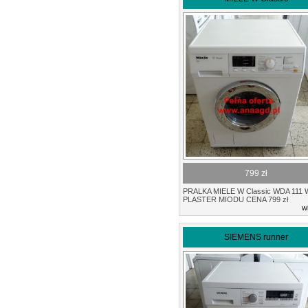
799 zł
PRALKA MIELE W Classic WDA 111
PLASTER MIODU CENA 799 zł
w
SIEMENS runner