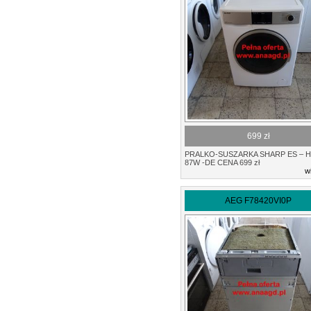
699 zł
PRALKO-SUSZARKA SHARP ES – 
87W -DE CENA 699 zł
w
AEG F78420VI0P