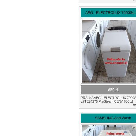
AEG - ELECTROLUX 7000Ser
650 zł
PRALKA AEG - ELECTROLUX 7000S
L7TE74275 ProSteam CENA 650 zł
w
SAMSUNG Add Wash