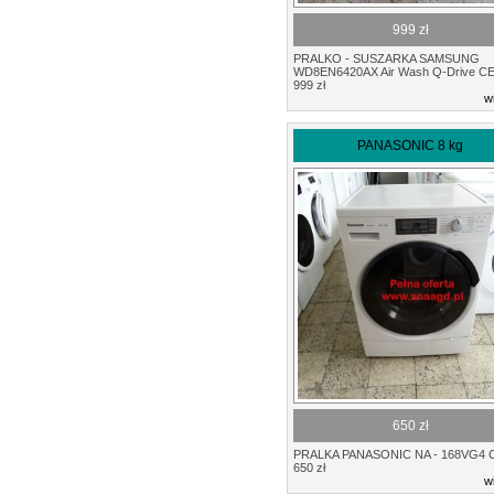
999 zł
PRALKO - SUSZARKA SAMSUNG
WD8EN6420AX Air Wash Q-Drive C
999 zł
w
PANASONIC 8 kg
650 zł
PRALKA PANASONIC NA - 168VG4 
650 zł
w