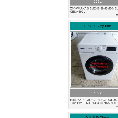
599 zł
ZMYWARKA SIEMENS SN45M504E
CENA 599 zł
w
PRIVILEG My Time
599 zł
PRALKA PRIVILEG - ELECTROLUX
Time PWFS MT 71484 CENA 599 zł
w
MIELE W Classic