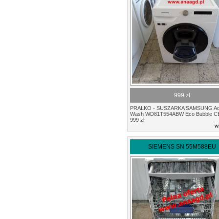
999 zł
PRALKO - SUSZARKA SAMSUNG A
Wash WD81T554ABW Eco Bubble 
999 zł
w
SIEMENS SN 55M588EU