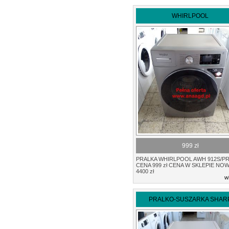
WHIRLPOOL
999 zł
PRALKA WHIRLPOOL AWH 912S/P
CENA 999 zł CENA W SKLEPIE NOW
4400 zł
w
PRALKO-SUSZARKA SHAR