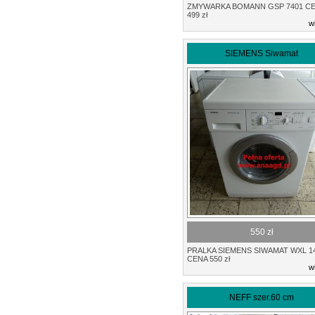
ZMYWARKA BOMANN GSP 7401 C
499 zł
w
SIEMENS Siwamat
550 zł
PRALKA SIEMENS SIWAMAT WXL 1
CENA 550 zł
w
NEFF szer.60 cm