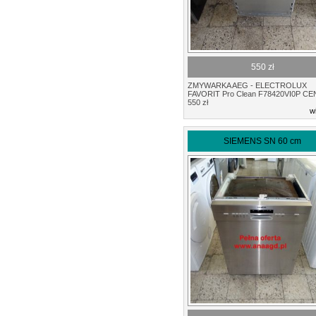
550 zł
ZMYWARKA AEG - ELECTROLUX
FAVORIT Pro Clean F78420VI0P CE
550 zł
w
SIEMENS SN 60 cm