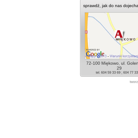
sprawdź, jak do nas dojech
72-100 Miękowo, ul. Gole
29
tel. 604 59 33 69 ; 604 77 3
tworz