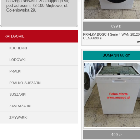
naszego serwisu znajdującego się
pod adresem: 72-100 Miękowo, ul.
Goleniowska 29.
699 zł
PRALKA BOSCH Serie 4 WAN 28120
KATEGORIE
CENA 699 zł
w
KUCHENKI
BOMANN 60 cm
LODÓWKI
PRALKI
PRALKO-SUSZARKI
SUSZARKI
ZAMRAŻARKI
ZMYWARKI
499 zł