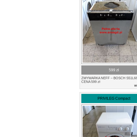
599 zł
ZMYWARKA NEFF – BOSCH S51L6
CENA 599 zł
w
PRIVILEG Compact