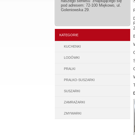
naszego serwisu znajdującego się
pod adresem: 72-100 Miękowo, ul.
Goleniowska 29.
KATEGORIE
KUCHENKI
LODÓWKI
PRALKI
PRALKO-SUSZARKI
SUSZARKI
ZAMRAŻARKI
ZMYWARKI