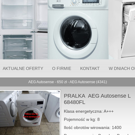
AKTUALNE OFERTY
O FIRMIE
KONTAKT
W DNIACH OD
AEG Autosense - 650 zł - AEG Autosense (4341)
PRALKA MIELE
PRALKA AEG Autosense L
Classic WDA 11
68480FL
WCS PLASTER
MIODU CENA 79
wi
Klasa energetyczna: A+++
Pojemność w kg: 8
Ilość obrotów wirowania: 1400