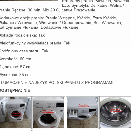
Programy prania: Bawełna, Bawełna
Eco, Syntetyki, Delikatne, Wełna /
Pranie Ręczne, 30 min, Mix 20 C, Łatwe Prasowanie,
Dodatkowe opcje prania: Pranie Wstępne, Krótkie, Extra Krótkie,
Płukanie / Wirowanie, Wirowanie / Odpompowanie, Bez Wirowania,
Zatrzymanie Płukania, Dodatkowe Płukanie,
Blokada rodzicielska: Tak
Wielofunkcyjny wyświetlacz prania: Tak
Opóźniony czas startu: Tak
Szerokość: 60 cm
Głębokość: 57 cm
Wysokość: 85 cm
TŁUMACZENIE NA JĘZYK POLSKI PANELU Z PROGRAMAMI
DOSTĘPNA: NIE